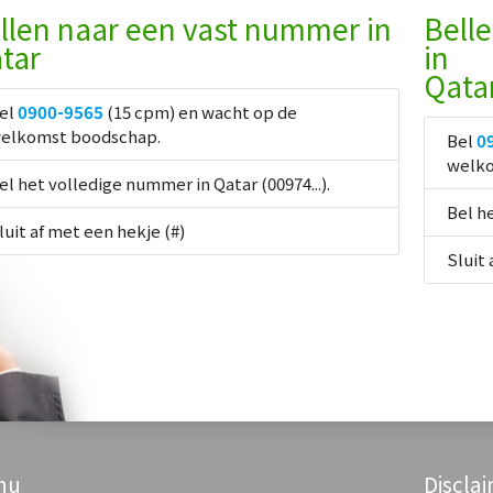
llen naar een vast nummer in
Bell
tar
in
Qata
el
0900-9565
(15 cpm) en wacht op de
elkomst boodschap.
Bel
0
welko
el het volledige nummer in Qatar (00974...).
Bel he
luit af met een hekje (#)
Sluit 
nu
Discla