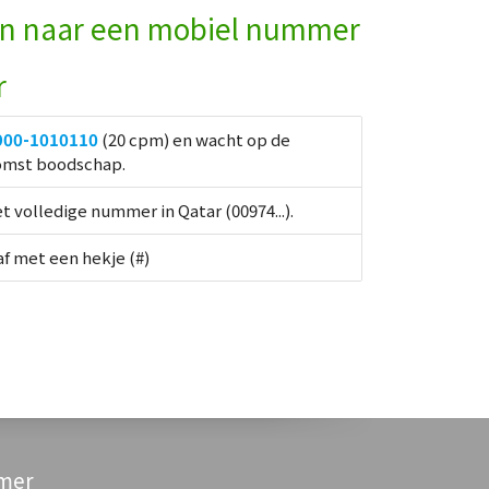
en naar een mobiel nummer
r
900-1010110
(20 cpm) en wacht op de
mst boodschap.
t volledige nummer in Qatar (00974...).
af met een hekje (#)
imer