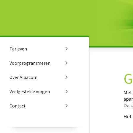
chevron_right
Tarieven
chevron_right
Voorprogrammeren
G
chevron_right
Over Albacom
chevron_right
Veelgestelde vragen
Met
apar
chevron_right
De k
Contact
Het 