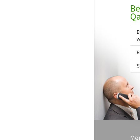
Be
Qa
B
w
B
S
Me